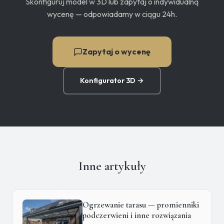
Skonfiguruj model w 3D lub zapytaj o indywidualną
wycenę — odpowiadamy w ciągu 24h.
Zapytaj o wycenę
Konfigurator 3D →
Inne artykuły
Ogrzewanie tarasu — promienniki
podczerwieni i inne rozwiązania