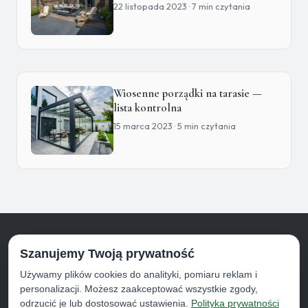
22 listopada 2023 · 7 min czytania
Wiosenne porządki na tarasie —
lista kontrolna
15 marca 2023 · 5 min czytania
Szanujemy Twoją prywatność
zadaszto
.pl
Używamy plików cookies do analityki, pomiaru reklam i
Produkty
Konfigurator
Realizacje
Blog
FAQ
Kontakt
personalizacji. Możesz zaakceptować wszystkie zgody,
odrzucić je lub dostosować ustawienia.
Polityka prywatności